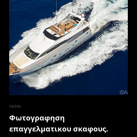
Cat
Yachts
Links
Φωτογραφηση
επαγγελματικου σκαφους.