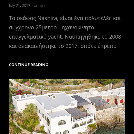
Posted
July 21, 2017
admin
on
Το σκάφος Nashira, είναι ένα πολυτελές και
σύγχρονο 25μετρο μηχανοκίνητο
επαγγελματικό yacht. Ναυπηγήθηκε το 2008
και ανακαινήστηκε το 2017, οπότε έπρεπε
ΦΩΤΟΓΡΑΦΗΣΗ
CONTINUE READING
ΕΠΑΓΓΕΛΜΑΤΙΚΟΥ
ΣΚΑΦΟΥΣ.