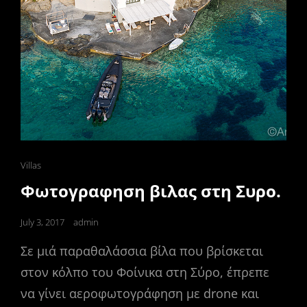
Cat
Villas
Links
Φωτογραφηση βιλας στη Συρο.
Posted
July 3, 2017
admin
on
Σε μιά παραθαλάσσια βίλα που βρίσκεται
στον κόλπο του Φοίνικα στη Σύρο, έπρεπε
να γίνει αεροφωτογράφηση με drone και