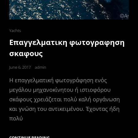
Cat
Yachts
Links
Επαγγελματικη φωτογραφηση
σκαφους
Posted
June 6, 2017
admin
on
Η επαγγελματική φωτογράφηση ενός
μεγάλου μηχανοκίνητου ή ιστιοφόρου
σκάφους χρειάζεται πολύ καλή οργάνωση
και γνώση του αντικειμένου. Έχοντας ήδη
πολύ
ΕΠΑΓΓΕΛΜΑΤΙΚΗ
CONTINUE READING