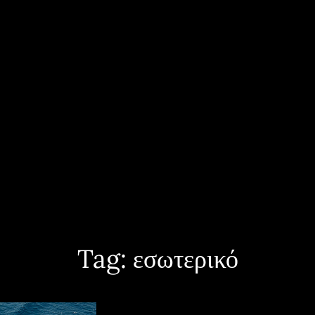
ece And Worldwide. Yacht Interior, Exterior And Aerial Shots, Sailing Events 
PHOTOGRAPHY
Tag:
εσωτερικό