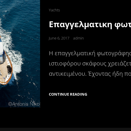
Cat
Yachts
Links
Επαγγελματικη φω
Posted
June 6, 2017
admin
on
Η επαγγελματική φωτογράφησ
ιστιοφόρου σκάφους χρειάζε
αντικειμένου. Έχοντας ήδη π
ΕΠΑΓΓΕΛΜΑΤΙΚΗ
CONTINUE READING
ΦΩΤΟΓΡΑΦΗΣΗ
ΣΚΑΦΟΥΣ