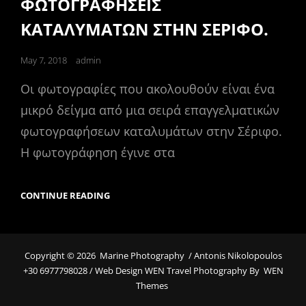
ΦΩΤΟΓΡΑΦΗΣΕΙΣ
ΚΑΤΑΛΥΜΑΤΩΝ ΣΤΗΝ ΣΕΡΙΦΟ.
Posted
May 7, 2018
admin
on
Οι φωτογραφίες που ακολουθούν είναι ένα
μικρό δείγμα από μια σειρά επαγγελματικών
φωτογραφήσεων καταλυμάτων στην Σέριφο.
Η φωτογράφηση έγινε στα
ΦΩΤΟΓΡΑΦΗΣΕΙΣ
CONTINUE READING
ΚΑΤΑΛΥΜΑΤΩΝ
ΣΤΗΝ
ΣΕΡΙΦΟ.
Copyright © 2026
Marine Photography
/ Antonis Nikolopoulos
+30 6977798028 / Web Design WEN Travel Photography By
WEN
Themes